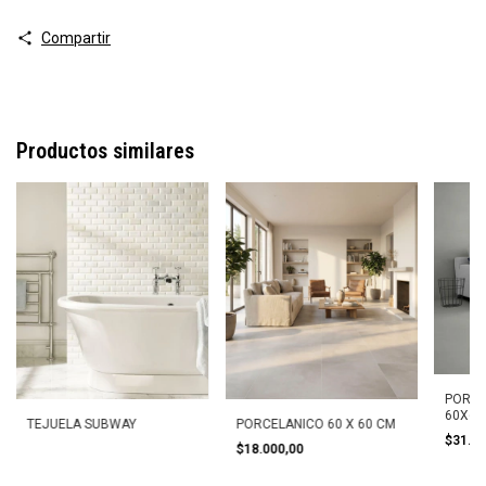
Compartir
Productos similares
PORCE
60X60
TEJUELA SUBWAY
PORCELANICO 60 X 60 CM
$31.0
$18.000,00